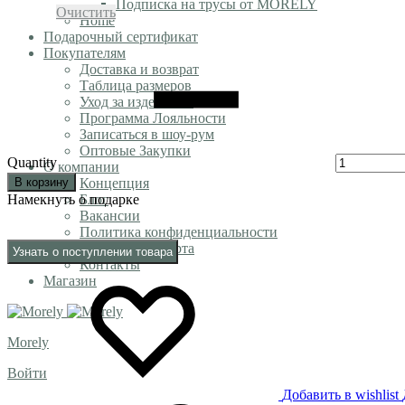
Подписка на трусы от MORELY
Очистить
Home
Подарочный сертификат
Покупателям
Доставка и возврат
Таблица размеров
Уход за изделиями
Программа Лояльности
Записаться в шоу-рум
Оптовые Закупки
Quantity
О компании
В корзину
Концепция
Намекнуть о подарке
Блог
Вакансии
Политика конфиденциальности
Публичная оферта
Узнать о поступлении товара
Контакты
Магазин
Morely
Войти
Добавить в wishlist