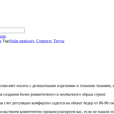
gram
ы
Tags
Solar шоколад
,
Стринги
,
Трусы
озволяет носить с деликатными изделиями и тонкими тканями, н
ля создания более романтичного и необычного образа стринг
а счет регуляции комфортно садится на обхват бедер от 86-96 см
вольствием компетентно проконсультируем вас, если не нашли по