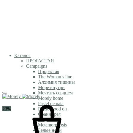
Каталог
ПРОРАСТАЯ
Campaigns
Прорастая
The Woman’s line
Алхимия тишины
Море внутри
Мечтать сердцем
Morely home
Pastel de nata
23%
Baltic mood on
Оранжерея
Magic time
Metamorphosis
Белые ночи