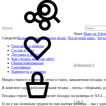
Поиск
Share
Share on Tele
Categories
Белье из сетки
,
Нижнее белье
,
Последний шанс
,
Трус
Описание и обмеры
Состав и уход
Доставка и возврат
Как сделать заказ на сайте
Общая информация
Избранное
0
Сертификат
Намекнуть о подарке
Микро-стринги из мягкой сетки в горох, завышенная посадка п
В комплект идут дополнительная тесьма – ленты с оборками, д
Посадка стринг OS предполагает посадку на размеры от XS-L , з
Cart
0
Если у вас возникли трудности при выборе размера – мы с удо