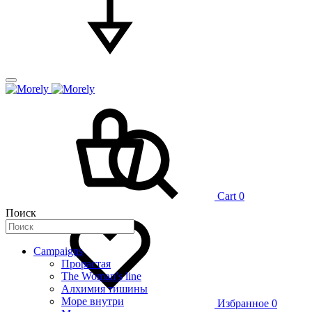
Cart
0
Поиск
Campaigns
Прорастая
The Woman’s line
Алхимия тишины
Море внутри
Избранное
0