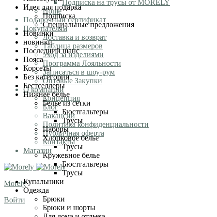
Подписка на трусы от MORELY
Идея для подарка
Home
Подписка
Подарочный сертификат
Специальные предложения
Покупателям
Новинки
Доставка и возврат
новинки
Таблица размеров
Последний шанс
Уход за изделиями
Пояса
Программа Лояльности
Корсеты
Записаться в шоу-рум
Без категории
Оптовые Закупки
Бестселлеры
О компании
Нижнее белье
Концепция
Белье из сетки
Блог
Бюстгальтеры
Вакансии
Трусы
Политика конфиденциальности
Наборы
Публичная оферта
Хлопковое белье
Контакты
Трусы
Магазин
Кружевное белье
Бюстгальтеры
Трусы
Купальники
Morely
Одежда
Брюки
Войти
Брюки и шорты
Для дома и отдыха