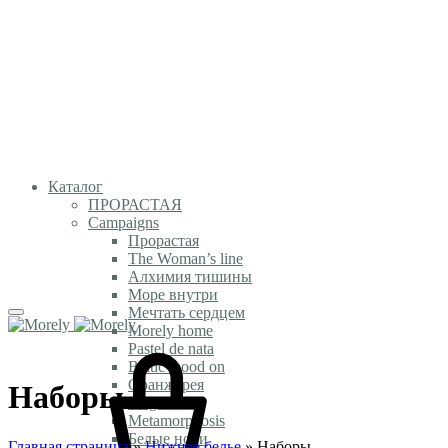
Каталог
ПРОРАСТАЯ
Campaigns
Прорастая
The Woman’s line
Алхимия тишины
Море внутри
Мечтать сердцем
Morely home
Pastel de nata
Baltic mood on
Оранжерея
Наборы
Magic time
Metamorphosis
Белые ночи
Главная страница
»
Нижнее белье
»
Наборы