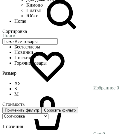
Кимоно
Платья
Юбки
Home
Сортировка
Поиск
Все товары
Бестселлеры
Новинки
По скидке
Горячие товары
Размер
XS
Избранное
0
S
M
Стоимость
Применить фильтр
Сбросить фильтр
1 позиция
Cart
0