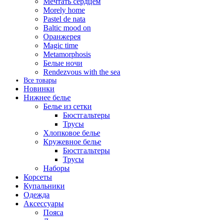
Мечтать сердцем
Morely home
Pastel de nata
Baltic mood on
Оранжерея
Magic time
Metamorphosis
Белые ночи
Rendezvous with the sea
Все товары
Новинки
Нижнее белье
Белье из сетки
Бюстгальтеры
Трусы
Хлопковое белье
Кружевное белье
Бюстгальтеры
Трусы
Наборы
Корсеты
Купальники
Одежда
Аксессуары
Пояса