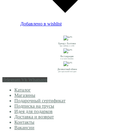
Добавлено в wishlist
Бренд с Балтики
про любовь к себе
Реставрация
и услуги пошива
Деликатный обмен
для идеальной посадки
Telegram
Vk
Whatsapp
Каталог
Магазины
Подарочный сертификат
Подписка на трусы
Идея для подарков
Доставка и возврат
Контакты
Вакансии