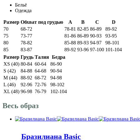
Бельё
Одежда
Размер
Обхват под грудью
A
B
C
D
70
68-72
78-81
82-85
86-89
89-92
75
73-77
81-86
86-89
90-93
93-95
80
78-82
85-88
89-93
94-97
98-101
85
83-87
89-92
93-96
97-100
101-104
Размер
Грудь
Талия
Бедра
XS (40)
80-84
60-64
86-90
S (42)
84-88
64-68
90-94
M (44)
88-92
68-72
94-98
L (46)
92-96
72-76
98-102
XL (48)
96-98
76-79
102-104
Весь образ
Бразилиана Basic