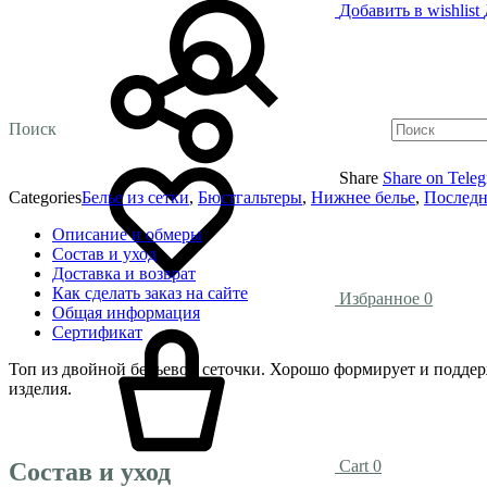
Добавить в wishlist
Поиск
Share
Share on Tele
Categories
Белье из сетки
,
Бюстгальтеры
,
Нижнее белье
,
Последн
Описание и обмеры
Состав и уход
Доставка и возврат
Как сделать заказ на сайте
Избранное
0
Общая информация
Сертификат
Топ из двойной бельевой сеточки. Хорошо формирует и поддерж
изделия.
Cart
0
Состав и уход