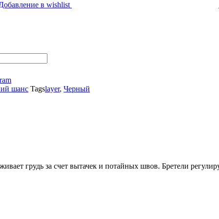
Добавление в wishlist
gram
ий шанс
Tags
layer
,
Черный
ивает грудь за счет вытачек и потайных швов. Бретели регулиру