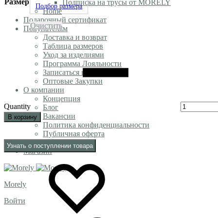
Размер
Подписка на трусы от MORELY
Подбор размера
Home
Подарочный сертификат
Очистить
Покупателям
Доставка и возврат
Таблица размеров
Уход за изделиями
Программа Лояльности
Записаться в шоу-рум
Оптовые Закупки
О компании
Концепция
Quantity
Блог
Вакансии
В корзину
Политика конфиденциальности
Публичная оферта
Контакты
Узнать о поступлении товара
Магазин
Morely
Войти