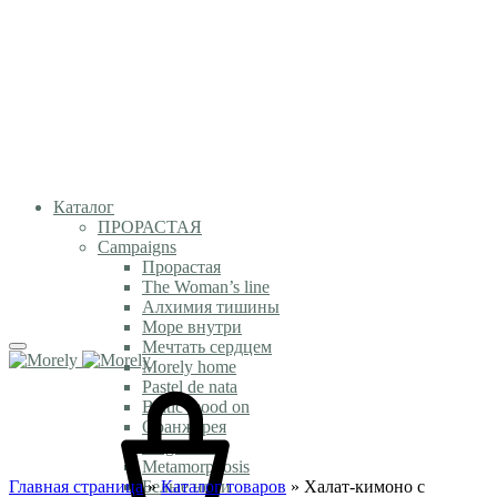
Каталог
ПРОРАСТАЯ
Campaigns
Прорастая
The Woman’s line
Алхимия тишины
Море внутри
Мечтать сердцем
Morely home
Pastel de nata
Baltic mood on
Оранжерея
Magic time
Metamorphosis
Главная страница
Белые ночи
»
Каталог товаров
»
Халат-кимоно с