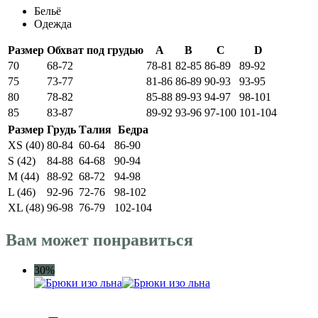
Бельё
Одежда
Размер
Обхват под грудью
A
B
C
D
70
68-72
78-81
82-85
86-89
89-92
75
73-77
81-86
86-89
90-93
93-95
80
78-82
85-88
89-93
94-97
98-101
85
83-87
89-92
93-96
97-100
101-104
Размер
Грудь
Талия
Бедра
XS (40)
80-84
60-64
86-90
S (42)
84-88
64-68
90-94
M (44)
88-92
68-72
94-98
L (46)
92-96
72-76
98-102
XL (48)
96-98
76-79
102-104
Вам может понравиться
30%