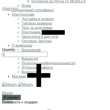
Подписка на трусы от MORELY
Home
Очистить
Подарочный сертификат
Покупателям
Доставка и возврат
Таблица размеров
Уход за изделиями
Программа Лояльности
Записаться в шоу-рум
Оптовые Закупки
О компании
Quantity
Концепция
Блог
Вакансии
Политика конфиденциальности
Публичная оферта
Контакты
Магазин
Morely
В корзину
Войти
Намекнуть о подарке