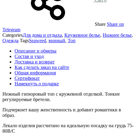
Share
Share on
Telegram
Categories
Для дома и отдыха
,
Кружевное белье
,
Нижнее белье
,
Одежда
Tags
Seaweed
,
винный
,
Топ
Описание и обмеры
Состав и уход
Доставка и возврат
Как сделать заказ на сайте
Общая информация
Сертификат
Намекнуть о подарке
Нежный гипюровый топ с кружевной отделкой. Тонкие
регулируемые бретели.
Подчеркнет вашу женственность и добавит романтики в
образ.
Лекало изделия рассчитано на идеальную посадку на грудь 75-
80В/С