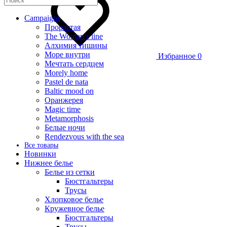
Campaigns
Прорастая
The Woman’s line
Алхимия тишины
Море внутри
Избранное
0
Мечтать сердцем
Morely home
Pastel de nata
Baltic mood on
Оранжерея
Magic time
Metamorphosis
Белые ночи
Rendezvous with the sea
Все товары
Новинки
Нижнее белье
Белье из сетки
Бюстгальтеры
Трусы
Хлопковое белье
Кружевное белье
Бюстгальтеры
Трусы