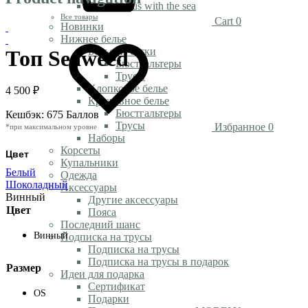
Rendezvous with the sea
Все товары
Cart
0
Новинки
Нижнее белье
Белье из сетки
Топ Seaweed
Бюстгальтеры
Трусы
Хлопковое белье
4 500
₽
Кружевное белье
Бюстгальтеры
Кешбэк:
675 Баллов
Трусы
Избранное
0
*при максимальном уровне
Наборы
Корсеты
Цвет
Купальники
Белый
Одежда
Шоколадный
Аксессуары
Винный
Другие аксессуары
Цвет
Пояса
Последний шанс
Винный
Подписка на трусы
Подписка на трусы
Подписка на трусы в подарок
Размер
Идеи для подарка
Сертификат
OS
Подарки