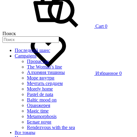
Cart
0
Поиск
Последний шанс
Campaigns
Прорастая
The Woman’s line
Алхимия тишины
Избранное
0
Море внутри
Мечтать сердцем
Morely home
Pastel de nata
Baltic mood on
Оранжерея
Magic time
Metamorphosis
Белые ночи
Rendezvous with the sea
Все товары