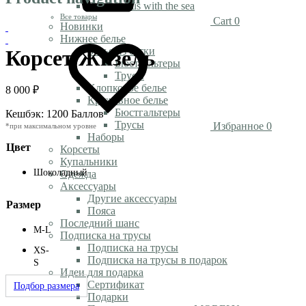
Rendezvous with the sea
Все товары
Cart
0
Новинки
Нижнее белье
Белье из сетки
Корсет Жизель
Бюстгальтеры
Трусы
Хлопковое белье
8 000
₽
Кружевное белье
Бюстгальтеры
Кешбэк:
1200 Баллов
Трусы
Избранное
0
*при максимальном уровне
Наборы
Цвет
Корсеты
Купальники
Шоколадный
Одежда
Аксессуары
Другие аксессуары
Размер
Пояса
Последний шанс
M-L
Подписка на трусы
Подписка на трусы
XS-
Подписка на трусы в подарок
S
Идеи для подарка
Сертификат
Подбор размера
Подарки