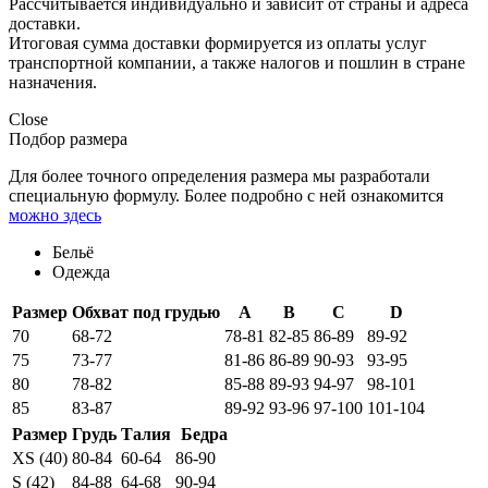
Рассчитывается индивидуально и зависит от страны и адреса
доставки.
Итоговая сумма доставки формируется из оплаты услуг
транспортной компании, а также налогов и пошлин в стране
назначения.
Close
Подбор размера
Для более точного определения размера мы разработали
специальную формулу. Более подробно с ней ознакомится
можно здесь
Бельё
Одежда
Размер
Обхват под грудью
A
B
C
D
70
68-72
78-81
82-85
86-89
89-92
75
73-77
81-86
86-89
90-93
93-95
80
78-82
85-88
89-93
94-97
98-101
85
83-87
89-92
93-96
97-100
101-104
Размер
Грудь
Талия
Бедра
XS (40)
80-84
60-64
86-90
S (42)
84-88
64-68
90-94