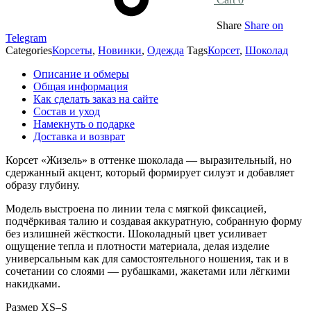
Share
Share on
Telegram
Categories
Корсеты
,
Новинки
,
Одежда
Tags
Корсет
,
Шоколад
Описание и обмеры
Общая информация
Как сделать заказ на сайте
Состав и уход
Намекнуть о подарке
Доставка и возврат
Корсет «Жизель» в оттенке шоколада — выразительный, но
сдержанный акцент, который формирует силуэт и добавляет
образу глубину.
Модель выстроена по линии тела с мягкой фиксацией,
подчёркивая талию и создавая аккуратную, собранную форму
без излишней жёсткости. Шоколадный цвет усиливает
ощущение тепла и плотности материала, делая изделие
универсальным как для самостоятельного ношения, так и в
сочетании со слоями — рубашками, жакетами или лёгкими
накидками.
Размер XS–S