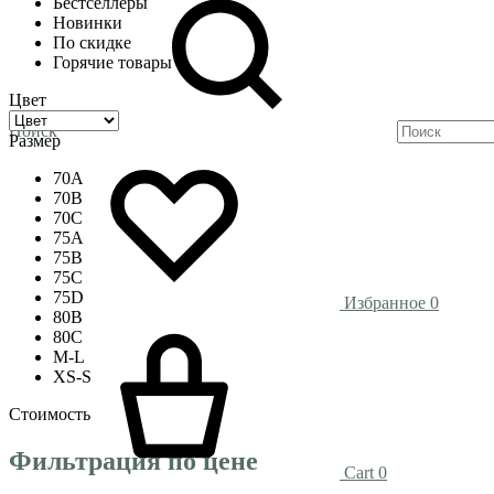
Бестселлеры
Новинки
По скидке
Горячие товары
Цвет
Поиск
Размер
70A
70B
70C
75A
75B
75C
75D
Избранное
0
80B
80C
M-L
XS-S
Стоимость
Фильтрация по цене
Cart
0