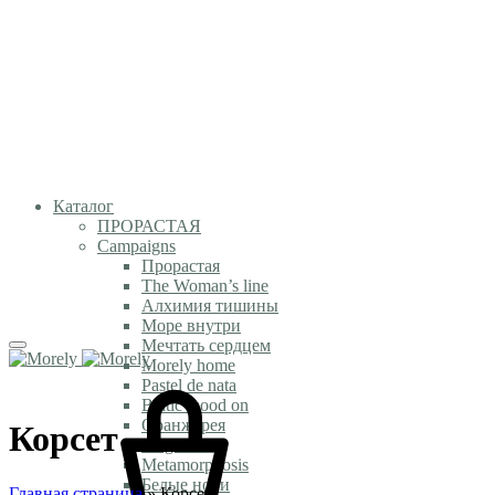
Каталог
ПРОРАСТАЯ
Campaigns
Прорастая
The Woman’s line
Алхимия тишины
Море внутри
Мечтать сердцем
Morely home
Pastel de nata
Baltic mood on
Оранжерея
Корсет
Magic time
Metamorphosis
Белые ночи
Главная страница
»
Корсет