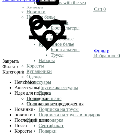
Rendezvous with the sea
Все товары
Cart
0
Новинки
Нижнее белье
Белье из сетки
Бюстгальтеры
Трусы
Хлопковое белье
Кружевное белье
Бюстгальтеры
Фильтр
Трусы
Избранное
0
Наборы
Закрыть
Корсеты
Фильтр
Купальники
Категории
Одежда
Her choice
Аксессуары
Аксессуары
Другие аксессуары
Идея для подарка
Пояса
Подписка
Последний шанс
Специальные предложения
Подписка на трусы
Новинки
Подписка на трусы
новинки
Подписка на трусы в подарок
Последний шанс
Идеи для подарка
Пояса
Сертификат
Корсеты
Подарки