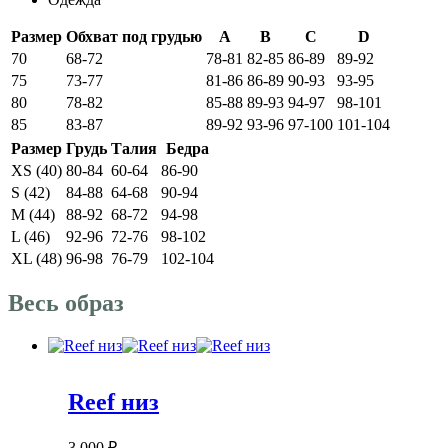
Размер
Обхват под грудью
A
B
C
D
70
68-72
78-81
82-85
86-89
89-92
75
73-77
81-86
86-89
90-93
93-95
80
78-82
85-88
89-93
94-97
98-101
85
83-87
89-92
93-96
97-100
101-104
Размер
Грудь
Талия
Бедра
XS (40)
80-84
60-64
86-90
S (42)
84-88
64-68
90-94
M (44)
88-92
68-72
94-98
L (46)
92-96
72-76
98-102
XL (48)
96-98
76-79
102-104
Весь образ
Reef низ
3 000
₽