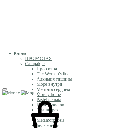
Каталог
ПРОРАСТАЯ
Campaigns
Прорастая
The Woman’s line
Алхимия тишины
Море внутри
Мечтать сердцем
Morely home
Pastel de nata
Baltic mood on
Оранжерея
Magic time
Metamorphosis
Белые ночи