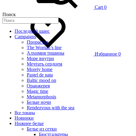
Cart
0
Поиск
Последний шанс
Campaigns
Прорастая
The Woman’s line
Алхимия тишины
Избранное
0
Море внутри
Мечтать сердцем
Morely home
Pastel de nata
Baltic mood on
Оранжерея
Magic time
Metamorphosis
Белые ночи
Rendezvous with the sea
Все товары
Новинки
Нижнее белье
Белье из сетки
Бюстгальтеры