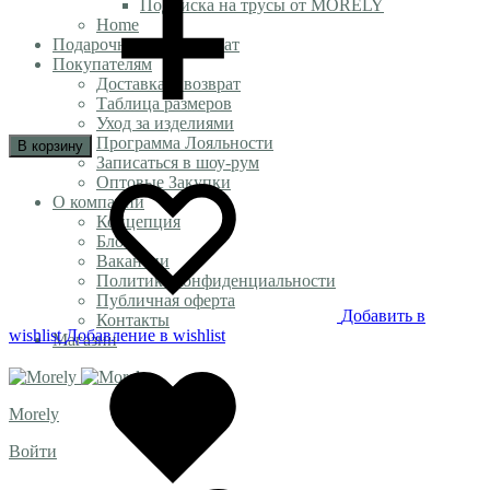
Подписка на трусы от MORELY
Home
Подарочный сертификат
Покупателям
Доставка и возврат
Таблица размеров
Уход за изделиями
Программа Лояльности
В корзину
Записаться в шоу-рум
Оптовые Закупки
О компании
Концепция
Блог
Вакансии
Политика конфиденциальности
Публичная оферта
Добавить в
Контакты
wishlist
Добавление в wishlist
Магазин
Morely
Войти