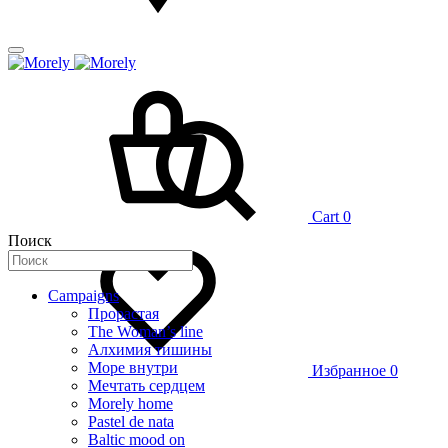
Cart
0
Поиск
Campaigns
Прорастая
The Woman’s line
Алхимия тишины
Море внутри
Избранное
0
Мечтать сердцем
Morely home
Pastel de nata
Baltic mood on