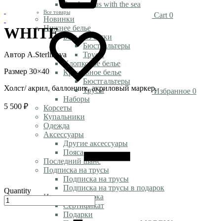
Rendezvous with the sea
Все товары
Cart
0
Новинки
Нижнее белье
WHITE
Белье из сетки
Бюстгальтеры
Автор A.Sterlikova
Трусы
Хлопковое белье
Размер 30×40
Кружевное белье
Бюстгальтеры
Холст/ акрил, баллончик, акриловый маркер.
Трусы
Избранное
0
Наборы
5 500
₽
Корсеты
Купальники
Одежда
Аксессуары
Другие аксессуары
Пояса
Последний шанс
Подписка на трусы
Подписка на трусы
Подписка на трусы в подарок
Quantity
Идеи для подарка
Сертификат
Подарки