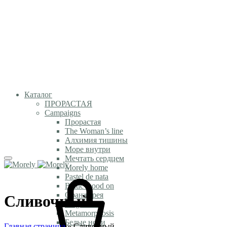
Каталог
ПРОРАСТАЯ
Campaigns
Прорастая
The Woman’s line
Алхимия тишины
Море внутри
Мечтать сердцем
Morely home
Pastel de nata
Baltic mood on
Оранжерея
Сливочный
Magic time
Metamorphosis
Белые ночи
Главная страница
»
Сливочный