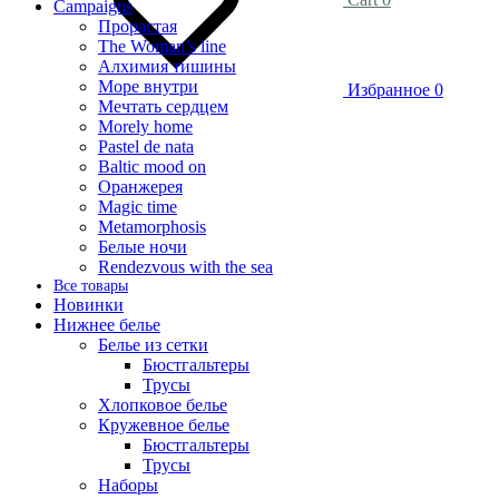
Campaigns
Прорастая
The Woman’s line
Алхимия тишины
Море внутри
Избранное
0
Мечтать сердцем
Morely home
Pastel de nata
Baltic mood on
Оранжерея
Magic time
Metamorphosis
Белые ночи
Rendezvous with the sea
Все товары
Новинки
Нижнее белье
Белье из сетки
Бюстгальтеры
Трусы
Хлопковое белье
Кружевное белье
Бюстгальтеры
Трусы
Наборы