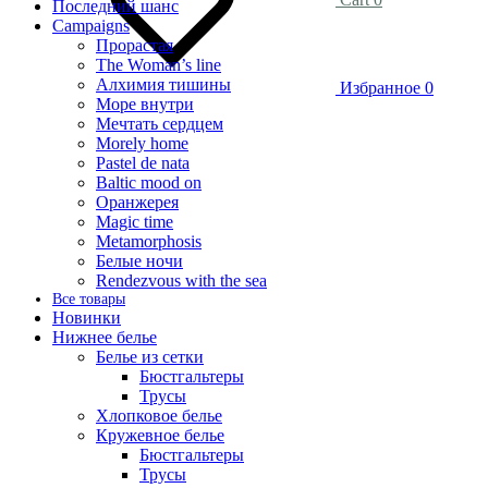
Последний шанс
Campaigns
Прорастая
The Woman’s line
Алхимия тишины
Избранное
0
Море внутри
Мечтать сердцем
Morely home
Pastel de nata
Baltic mood on
Оранжерея
Magic time
Metamorphosis
Белые ночи
Rendezvous with the sea
Все товары
Новинки
Нижнее белье
Белье из сетки
Бюстгальтеры
Трусы
Хлопковое белье
Кружевное белье
Бюстгальтеры
Трусы