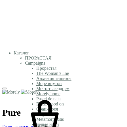
Каталог
ПРОРАСТАЯ
Campaigns
Прорастая
The Woman’s line
Алхимия тишины
Море внутри
Мечтать сердцем
Morely home
Pastel de nata
Baltic mood on
Оранжерея
Pure
Magic time
Metamorphosis
Белые ночи
Главная страница
»
Pure