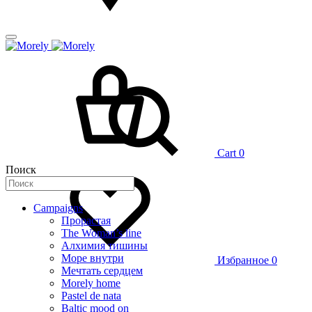
Cart
0
Поиск
Campaigns
Прорастая
The Woman’s line
Алхимия тишины
Море внутри
Избранное
0
Мечтать сердцем
Morely home
Pastel de nata
Baltic mood on