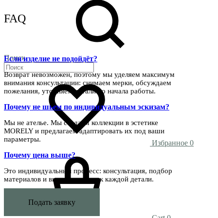
FAQ
Поиск
Если изделие не подойдёт?
Возврат невозможен, поэтому мы уделяем максимум
внимания консультации: снимаем мерки, обсуждаем
пожелания, уточняем детали до начала работы.
Почему не шьем по индивидуальным эскизам?
Мы не ателье. Мы создаём коллекции в эстетике
MORELY и предлагаем адаптировать их под ваши
параметры.
Избранное
0
Почему цена выше?
Это индивидуальный процесс: консультация, подбор
материалов и внимание швеи к каждой детали.
Подать заявку
Cart
0