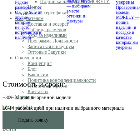
Подписка на трусы от MORELY
на ваш вкус
Редкие
— выбираем
Home
размеры — от
Проверенны
вместе
Подарочный сертификат
65C до 95D и
модели
оттенки и
другие,
MORELY —
Покупателям
фактуры
которые
пошив
Доставка и возврат
нечасто
изделий, в
Таблица размеров
встречаются в
посадке и
Уход за изделиями
наличии
качестве
Программа Лояльности
которых мы
Записаться в шоу-рум
уверены
Оптовые Закупки
О компании
Концепция
Блог
Вакансии
Политика конфиденциальности
Стоимость и сроки:
Публичная оферта
Контакты
Магазин
+30% к цене выбранной модели
10-14 рабочих дней при наличии выбранного материала
Morely
Подать заявку
Войти