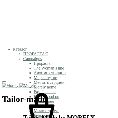
Каталог
ПРОРАСТАЯ
Campaigns
Прорастая
The Woman’s line
Алхимия тишины
Море внутри
Мечтать сердцем
Morely home
Pastel de nata
Tailor-made
Baltic mood on
Оранжерея
Magic time
Metamorphosis
Белые ночи
Tailor-Made by MORELY