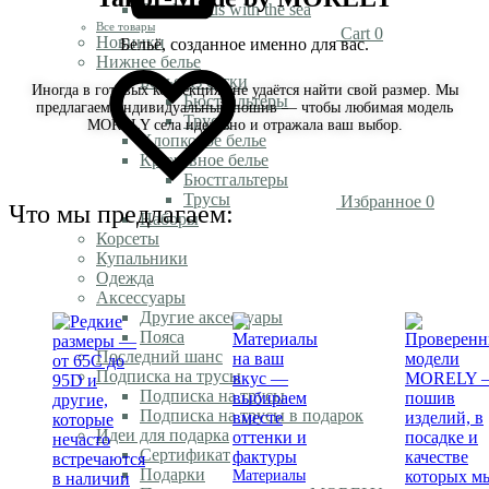
Rendezvous with the sea
Все товары
Cart
0
Новинки
Бельё, созданное именно для вас.
Нижнее белье
Белье из сетки
Иногда в готовых коллекциях не удаётся найти свой размер. Мы
Бюстгальтеры
предлагаем индивидуальный пошив — чтобы любимая модель
Трусы
MORELY села идеально и отражала ваш выбор.
Хлопковое белье
Кружевное белье
Бюстгальтеры
Трусы
Избранное
0
Что мы предлагаем:
Наборы
Корсеты
Купальники
Одежда
Аксессуары
Другие аксессуары
Пояса
Последний шанс
Подписка на трусы
Подписка на трусы
Подписка на трусы в подарок
Идеи для подарка
Сертификат
Подарки
Материалы