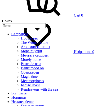
Cart
0
Поиск
Campaigns
Прорастая
The Woman’s line
Алхимия тишины
Море внутри
Избранное
0
Мечтать сердцем
Morely home
Pastel de nata
Baltic mood on
Оранжерея
Magic time
Metamorphosis
Белые ночи
Rendezvous with the sea
Все товары
Новинки
Нижнее белье
Белье из сетки