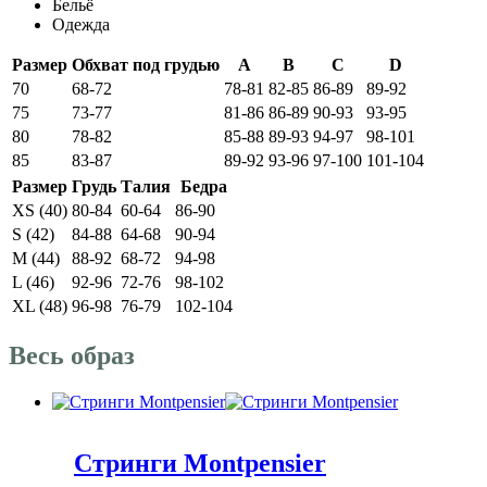
Бельё
Одежда
Размер
Обхват под грудью
A
B
C
D
70
68-72
78-81
82-85
86-89
89-92
75
73-77
81-86
86-89
90-93
93-95
80
78-82
85-88
89-93
94-97
98-101
85
83-87
89-92
93-96
97-100
101-104
Размер
Грудь
Талия
Бедра
XS (40)
80-84
60-64
86-90
S (42)
84-88
64-68
90-94
M (44)
88-92
68-72
94-98
L (46)
92-96
72-76
98-102
XL (48)
96-98
76-79
102-104
Весь образ
Стринги Montpensier