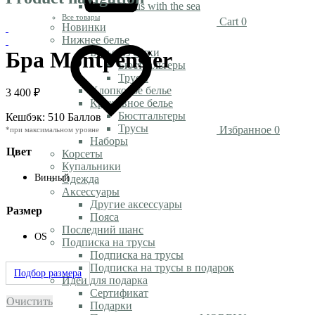
Rendezvous with the sea
Все товары
Cart
0
Новинки
Нижнее белье
Белье из сетки
Бра Montpensier
Бюстгальтеры
Трусы
Хлопковое белье
3 400
₽
Кружевное белье
Бюстгальтеры
Кешбэк:
510 Баллов
Трусы
Избранное
0
*при максимальном уровне
Наборы
Цвет
Корсеты
Купальники
Винный
Одежда
Аксессуары
Другие аксессуары
Размер
Пояса
Последний шанс
OS
Подписка на трусы
Подписка на трусы
Подписка на трусы в подарок
Подбор размера
Идеи для подарка
Сертификат
Очистить
Подарки