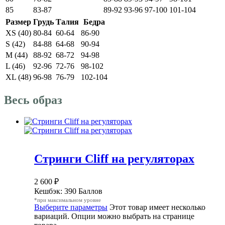
85
83-87
89-92
93-96
97-100
101-104
Размер
Грудь
Талия
Бедра
XS (40)
80-84
60-64
86-90
S (42)
84-88
64-68
90-94
M (44)
88-92
68-72
94-98
L (46)
92-96
72-76
98-102
XL (48)
96-98
76-79
102-104
Весь образ
Стринги Cliff на регуляторах
2 600
₽
Кешбэк:
390 Баллов
*при максимальном уровне
Выберите параметры
Этот товар имеет несколько
вариаций. Опции можно выбрать на странице