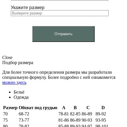
Укажите размер
Close
Подбор размера
Для более точного определения размера мы разработали
специальную формулу. Более подробно с ней ознакомится
можно здесь
Бельё
Одежда
Размер
Обхват под грудью
A
B
C
D
70
68-72
78-81
82-85
86-89
89-92
75
73-77
81-86
86-89
90-93
93-95
80
78-82
85-88
89-93
94-97
98-101