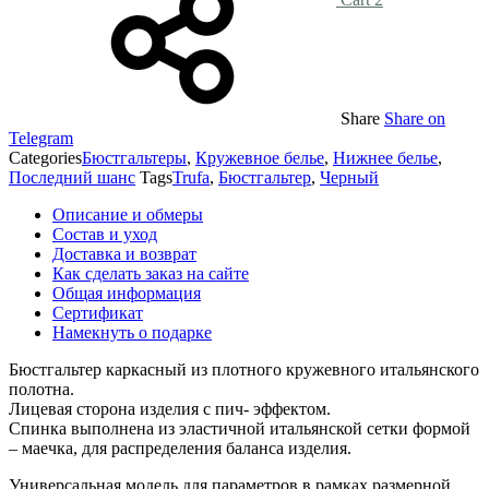
Share
Share on
Telegram
Categories
Бюстгальтеры
,
Кружевное белье
,
Нижнее белье
,
Последний шанс
Tags
Trufa
,
Бюстгальтер
,
Черный
Описание и обмеры
Состав и уход
Доставка и возврат
Как сделать заказ на сайте
Общая информация
Сертификат
Намекнуть о подарке
Бюстгальтер каркасный из плотного кружевного итальянского
полотна.
Лицевая сторона изделия с пич- эффектом.
Спинка выполнена из эластичной итальянской сетки формой
– маечка, для распределения баланса изделия.
Универсальная модель для параметров в рамках размерной