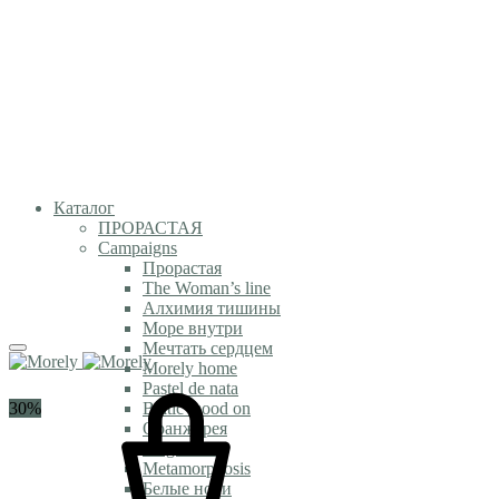
Каталог
ПРОРАСТАЯ
Campaigns
Прорастая
The Woman’s line
Алхимия тишины
Море внутри
Мечтать сердцем
Morely home
Pastel de nata
30%
Baltic mood on
Оранжерея
Magic time
Metamorphosis
Белые ночи