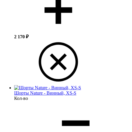
2 170
₽
Шорты Nature - Винный, XS-S
Кол-во