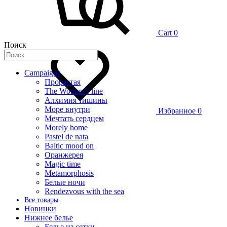
Cart
0
Поиск
Campaigns
Прорастая
The Woman’s line
Алхимия тишины
Море внутри
Избранное
0
Мечтать сердцем
Morely home
Pastel de nata
Baltic mood on
Оранжерея
Magic time
Metamorphosis
Белые ночи
Rendezvous with the sea
Все товары
Новинки
Нижнее белье
Белье из сетки