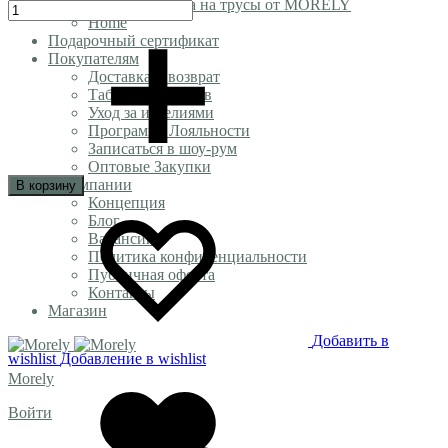
Подписка на трусы от MORELY
Home
Подарочный сертификат
Покупателям
Доставка и возврат
Таблица размеров
Уход за изделиями
Программа Лояльности
Записаться в шоу-рум
Оптовые Закупки
О компании
В корзину
Концепция
Блог
Вакансии
Политика конфиденциальности
Публичная оферта
Контакты
Магазин
Добавить в
wishlist
Добавление в wishlist
Morely
Войти