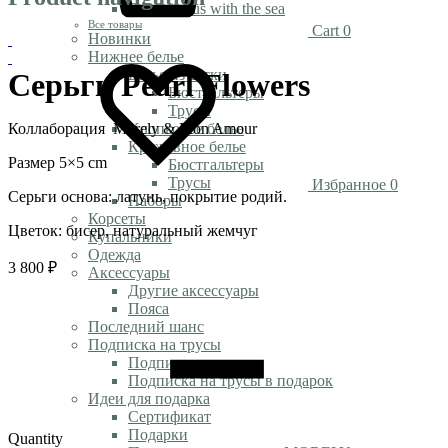
Rendezvous with the sea
Все товары
Cart
0
Новинки
Нижнее белье
Белье из сетки
Серьги Pearl Flowers
Бюстгальтеры
Трусы
Коллаборация Morely & Mon Amour
Хлопковое белье
Кружевное белье
Размер 5×5 cm
Бюстгальтеры
Трусы
Избранное
0
Серьги основа: латунь, покрытие родий.
Наборы
Корсеты
Цветок: бисер, натуральный жемчуг
Купальники
Одежда
3 800
₽
Аксессуары
Другие аксессуары
Пояса
Последний шанс
Подписка на трусы
Подписка на трусы
Подписка на трусы в подарок
Идеи для подарка
Сертификат
Подарки
Quantity