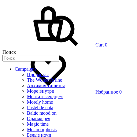
Cart
0
Поиск
Campaigns
Прорастая
The Woman’s line
Алхимия тишины
Море внутри
Избранное
0
Мечтать сердцем
Morely home
Pastel de nata
Baltic mood on
Оранжерея
Magic time
Metamorphosis
Белые ночи