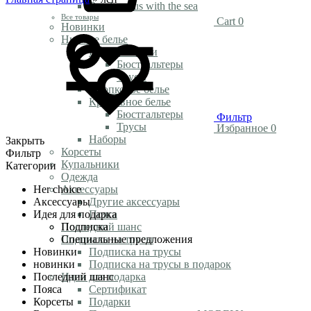
Rendezvous with the sea
Все товары
Cart
0
Новинки
Нижнее белье
Белье из сетки
Бюстгальтеры
Трусы
Хлопковое белье
Кружевное белье
Бюстгальтеры
Фильтр
Трусы
Избранное
0
Наборы
Закрыть
Корсеты
Фильтр
Купальники
Категории
Одежда
Her choice
Аксессуары
Аксессуары
Другие аксессуары
Идея для подарка
Пояса
Подписка
Последний шанс
Специальные предложения
Подписка на трусы
Новинки
Подписка на трусы
новинки
Подписка на трусы в подарок
Последний шанс
Идеи для подарка
Пояса
Сертификат
Корсеты
Подарки