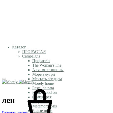
Каталог
ПРОРАСТАЯ
Campaigns
Прорастая
The Woman’s line
Алхимия тишины
Море внутри
Мечтать сердцем
Morely home
Pastel de nata
Baltic mood on
Оранжерея
лен
Magic time
Metamorphosis
Белые ночи
Главная страница
»
лен