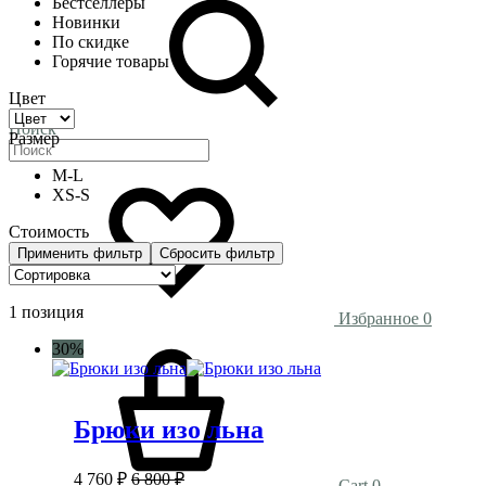
Бестселлеры
Новинки
По скидке
Горячие товары
Цвет
Поиск
Размер
M-L
XS-S
Стоимость
Применить фильтр
Сбросить фильтр
1 позиция
Избранное
0
30%
Брюки изо льна
4 760
₽
6 800
₽
Cart
0