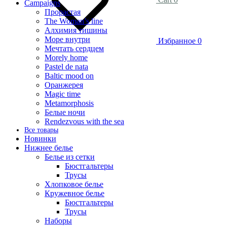
Campaigns
Прорастая
The Woman’s line
Алхимия тишины
Море внутри
Избранное
0
Мечтать сердцем
Morely home
Pastel de nata
Baltic mood on
Оранжерея
Magic time
Metamorphosis
Белые ночи
Rendezvous with the sea
Все товары
Новинки
Нижнее белье
Белье из сетки
Бюстгальтеры
Трусы
Хлопковое белье
Кружевное белье
Бюстгальтеры
Трусы
Наборы