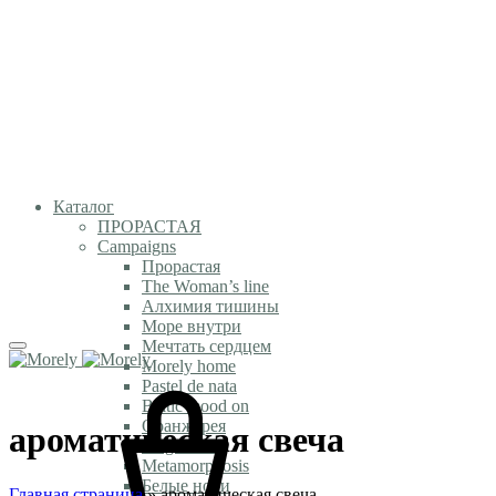
Каталог
ПРОРАСТАЯ
Campaigns
Прорастая
The Woman’s line
Алхимия тишины
Море внутри
Мечтать сердцем
Morely home
Pastel de nata
Baltic mood on
Оранжерея
ароматическая свеча
Magic time
Metamorphosis
Белые ночи
Главная страница
»
ароматическая свеча