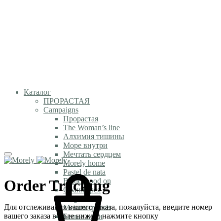
Каталог
ПРОРАСТАЯ
Campaigns
Прорастая
The Woman’s line
Алхимия тишины
Море внутри
Мечтать сердцем
Morely home
Pastel de nata
Order Tracking
Baltic mood on
Оранжерея
Magic time
Для отслеживания вашего заказа, пожалуйста, введите номер
Metamorphosis
вашего заказа в поле ниже и нажмите кнопку
Белые ночи