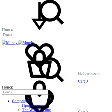
Поиск
Избранное
0
Cart
0
Поиск
Campaigns
Прорастая
The Woman’s line
Cart
0