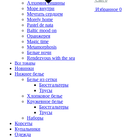
Алхимия тишины
Море внутри
Избранное
0
Мечтать сердцем
Morely home
Pastel de nata
Baltic mood on
Оранжерея
Magic time
Metamorphosis
Белые ночи
Rendezvous with the sea
Все товары
Новинки
Нижнее белье
Белье из сетки
Бюстгальтеры
Трусы
Хлопковое белье
Кружевное белье
Бюстгальтеры
Трусы
Наборы
Корсеты
Купальники
Одежда