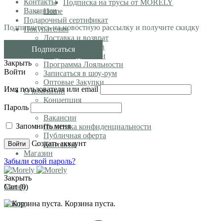
Контакты
Подписка на трусы от MORELY
Вакансии
Home
Подарочный сертификат
Подпишитесь на новостную рассылку и получите скидку
Покупателям
Доставка и возврат
Таблица размеров
Подписаться
Уход за изделиями
Закрыть
Программа Лояльности
Войти
Записаться в шоу-рум
Оптовые Закупки
Имя пользователя или email
О компании
Концепция
Пароль
Блог
Вакансии
Запомнить меня
Политика конфиденциальности
Публичная оферта
Создать аккаунт
Войти
Контакты
Магазин
Забыли свой пароль?
Закрыть
Morely
Cart
(0)
Войти
Корзина пуста.