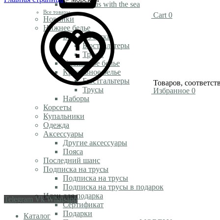
Rendezvous with the sea
Все товары
Cart
0
Новинки
Нижнее белье
Белье из сетки
Бюстгальтеры
Трусы
Хлопковое белье
Кружевное белье
Бюстгальтеры
Товаров, соответст
Трусы
Избранное
0
Наборы
Корсеты
Купальники
Одежда
Аксессуары
Другие аксессуары
Пояса
Последний шанс
Подписка на трусы
Подписка на трусы
Подписка на трусы в подарок
Идеи для подарка
Telegram
Vk
Whatsapp
Сертификат
Подарки
Каталог