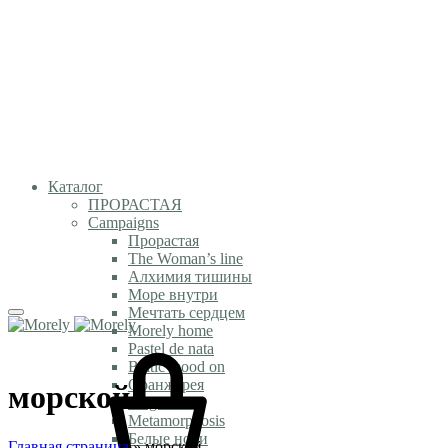
Каталог
ПРОРАСТАЯ
Campaigns
Прорастая
The Woman’s line
Алхимия тишины
Море внутри
Мечтать сердцем
Morely home
Pastel de nata
Baltic mood on
Оранжерея
морской
Magic time
Metamorphosis
Белые ночи
Главная страница
»
морской