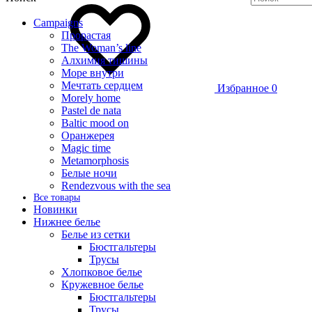
Campaigns
Прорастая
The Woman’s line
Алхимия тишины
Море внутри
Мечтать сердцем
Избранное
0
Morely home
Pastel de nata
Baltic mood on
Оранжерея
Magic time
Metamorphosis
Белые ночи
Rendezvous with the sea
Все товары
Новинки
Нижнее белье
Белье из сетки
Бюстгальтеры
Трусы
Хлопковое белье
Кружевное белье
Бюстгальтеры
Трусы